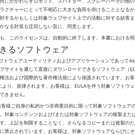
何にかかわらずロボット、スパイダー、スクレーパーその他の
ラクチャーにとって不相応に大きな負荷を掛けることとなるか
対するかもしくは対象ウェブサイト上での活動に対する妨害ま
かなる対策も迂回しない旨に、同意します。
も、このライセンスは、自動的に終了します。本書における明
きるソフトウェア
ソフトウェアユーティリティおよびアプリケーションであってAs
ブサイトを通じて直接にダウンロードできるソフトウェア（以下
権法および国際的な著作権法規により保護されています。お客
により、規律されます。お客様は、EULAを伴う対象ソフトウェ
できません。
は、お客様ご自身の私的かつ非商業目的に限って対象ソフトウェ
。対象コンテンツおよび/または対象ソフトウェアの複製また
す。上記を制限することなく、さらなるコピーまたは複製のた
に禁止されています。お客様は、対象ソフトウェアならびにそ