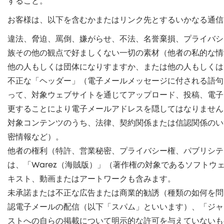
すること。
お客様は、以下を含むかまたはリンク先とするいかなる通信
違法、脅迫、罵倒、嫌がらせ、不法、名誉棄損、プライバシ
族その他の観点で好ましくない一切の素材（他者の私的な情
他の人もしくは団体になりすますか、または他の人もしくは
不正な「ヘッダー」（電子メールメッセージに付される語句
って、対象ウェブサイトを通じてアップロード、投稿、電子
更することにより電子メールアドレスを隠してはなりません
対象コンテンツのうち、法律、契約関係または信認関係のい
密情報など）。
他者の権利（特許、営業秘密、プライバシー権、パブリシテ
は、「Warez（海賊版）」（著作権の対象であるソフト
キスト、動画またはアートワークも含みます。
未承諾または不正な広告または商業的勧誘（種類の如何を問い
認電子メールの配信（以下「スパム」といいます）、「ジャ
ストへの自らの掲載について明示的な許可を与えていないも