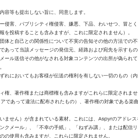
内容等も提出しない旨に、同意します。
ー侵害、パブリシティ権侵害、嫌悪、下品、わいせつ、冒とく
報を投稿することも含みますが、これに限定されません）。
団体と自己との関係性について不実の告知その他の方法での不
であって当該メッセージの発信元、経路および宛先を示すもの
メール送信その他がなされる対象コンテンツの出所が偽られて
。
ずれにおいてもお客様が伝送の権利を有しない一切のもの（内
ィ権、著作権または商標権も含みますがこれらに限定されませ
ウェアであって違法に配布されたもの）、著作権の対象である楽
ません）が含まれている素材。これには、Aspyrのアドレスを
ンクメール」、「不幸の手紙」、「ねずみ講」、または配信リ
のの使用も含みますが、これらに限定されません。