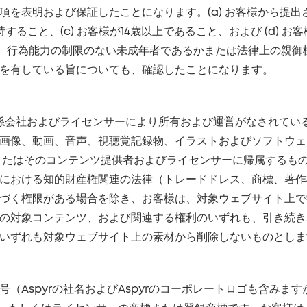
項を表明および保証したことになります。(a) お客様から提
すること、(c) お客様が14歳以上であること、および (d)
ては、行為能力の制限のない未成年者であるかまたは法律上の親
を有している旨についても、確認したことになります。
びに当社の関係会社およびライセンサーにより所有および運営がなさ
画像、動画、音声、視聴覚記録物、イラストおよびソフトウェ
に/またはそのコンテンツ提供者およびライセンサーに帰属する
における知的財産権関連の法律（トレードドレス、商標、著作
づく権限がある場合を除き、お客様は、対象ウェブサイト上で
の対象コンテンツ、および関連する権利のいずれも、引き続きA
いずれも対象ウェブサイト上の素材から削除しないものとしま
（Aspyrの社名およびAspyrのコーポレートロゴも含みま